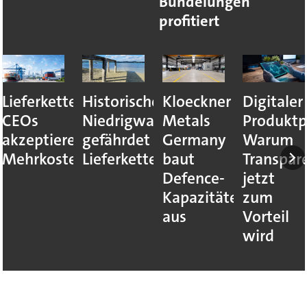
Bündelungen
profitiert
Lieferkettenresilienz:
Historisches
Kloeckner
Digitaler
CEOs
Niedrigwasser
Metals
Produktp
akzeptieren
gefährdet
Germany
Warum
Mehrkosten
Lieferketten
baut
Transpar
Defence-
jetzt
Kapazitäten
zum
aus
Vorteil
wird