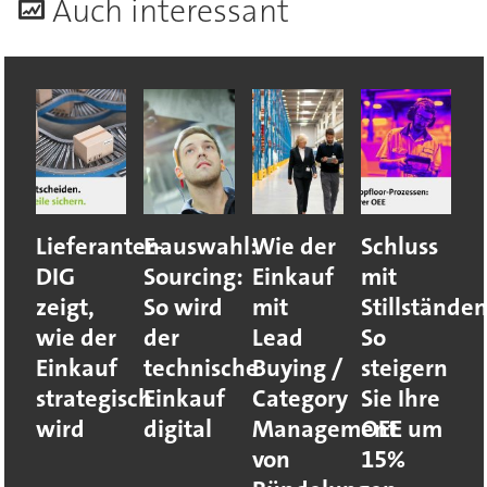
A
uch interessant
Lieferantenauswahl:
E-
Wie der
Schluss
DIG
Sourcing:
Einkauf
mit
zeigt,
So wird
mit
Stillständen
wie der
der
Lead
So
Einkauf
technische
Buying /
steigern
strategisch
Einkauf
Category
Sie Ihre
wird
digital
Management
OEE um
von
15%