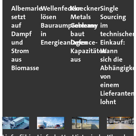
Albemarle
Wellenfedern
Kloeckner
Single
setzt
lösen
Metals
Sourcing
auf
Bauraumprobleme
Germany
im
Dampf
in
baut
technische
und
Energieanlagen
Defence-
Einkauf:
Strom
Kapazitäten
Wann
aus
aus
sich die
Biomasse
Abhängigke
von
einem
Lieferanten
lohnt