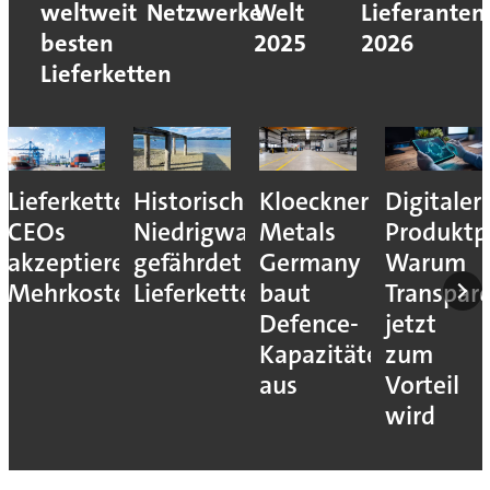
weltweit
Netzwerke
Welt
Lieferanten
besten
2025
2026
Lieferketten
Lieferkettenresilienz:
Historisches
Kloeckner
Digitaler
CEOs
Niedrigwasser
Metals
Produktp
akzeptieren
gefährdet
Germany
Warum
Mehrkosten
Lieferketten
baut
Transpar
Defence-
jetzt
Kapazitäten
zum
aus
Vorteil
wird