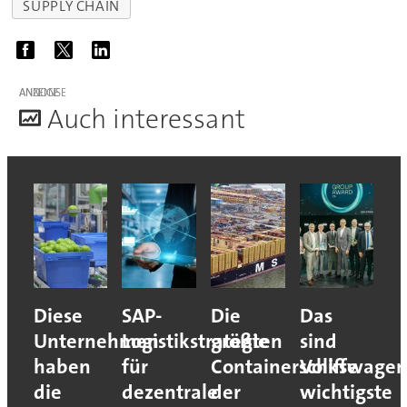
SUPPLY CHAIN
ANZEIGE
A
uch interessant
Diese
SAP-
Die
Das
Unternehmen
Logistikstrategie
größten
sind
haben
für
Containerschiffe
Volkswagen
die
dezentrale
der
wichtigste