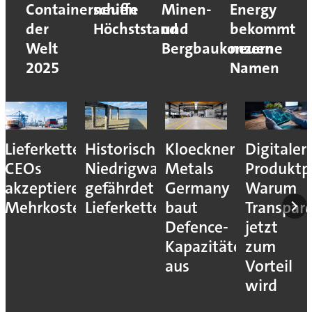
Containerschiffe
neuen
Minen-
Energy
der
Höchststand
und
bekommt
Welt
Bergbaukonzerne
neuen
2025
Namen
Lieferkettenresilienz:
Historisches
Kloeckner
Digitaler
CEOs
Niedrigwasser
Metals
Produktp
akzeptieren
gefährdet
Germany
Warum
Mehrkosten
Lieferketten
baut
Transpar
Defence-
jetzt
Kapazitäten
zum
aus
Vorteil
wird