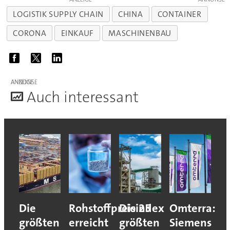
LOGISTIK SUPPLY CHAIN
CHINA
CONTAINER
CORONA
EINKAUF
MASCHINENBAU
ANZEIGE
A
uch interessant
Die
Rohstoffpreisindex
Die 25
Omterra:
größten
erreicht
größten
Siemens