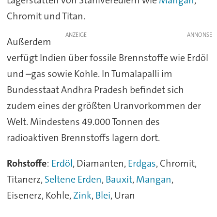
Lagerstätten von Stahlveredlern wie
Mangan
,
Chromit und Titan.
ANZEIGE
Außerdem
verfügt Indien über fossile Brennstoffe wie Erdöl
und –gas sowie Kohle. In Tumalapalli im
Bundesstaat Andhra Pradesh befindet sich
zudem eines der größten Uranvorkommen der
Welt. Mindestens 49.000 Tonnen des
radioaktiven Brennstoffs lagern dort.
Rohstoffe
:
Erdöl
, Diamanten,
Erdgas
, Chromit,
Titanerz,
Seltene Erden
,
Bauxit
,
Mangan
,
Eisenerz, Kohle,
Zink
,
Blei
, Uran