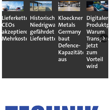
Lieferkettenresilienz:
Historisches
Kloeckner
Digitaler
CEOs
Niedrigwasser
Metals
Produktp
akzeptieren
gefährdet
Germany
Warum
Mehrkosten
Lieferketten
baut
Transpar
Defence-
jetzt
Kapazitäten
zum
aus
Vorteil
wird