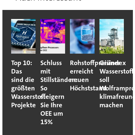
Top 10:
Schluss
Rohstoffpreisindex
Grüner
Das
mit
erreicht
Wasserstoff
sind die
Stillständen:
neuen
soll
größten
So
Höchststand
Wolframpro
Wasserstoff-
steigern
klimafreund
Projekte
Sie Ihre
machen
OEE um
15%