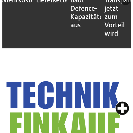
Mehrkosten
Lieferketten
baut
Transpar
Defence-
jetzt
Kapazitäten
zum
aus
Vorteil
wird