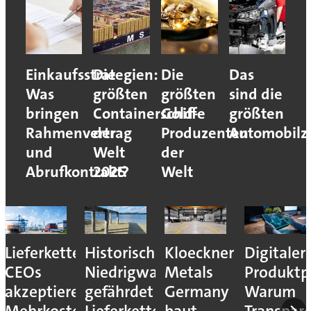
Einkaufsstrategien:
Die
Die
Das
Was
größten
größten
sind die
bringen
Containerschiffe
Gold-
größten
Rahmenvertrag
der
Produzenten
Automobilzu
und
Welt
der
Abrufkontrakt?
2025
Welt
Lieferkettenresilienz:
Historisches
Kloeckner
Digitaler
CEOs
Niedrigwasser
Metals
Produktp
akzeptieren
gefährdet
Germany
Warum