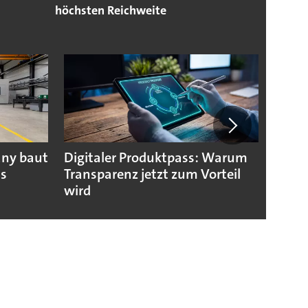
höchsten Reichweite
any baut
Digitaler Produktpass: Warum
Die g
us
Transparenz jetzt zum Vorteil
weltw
wird