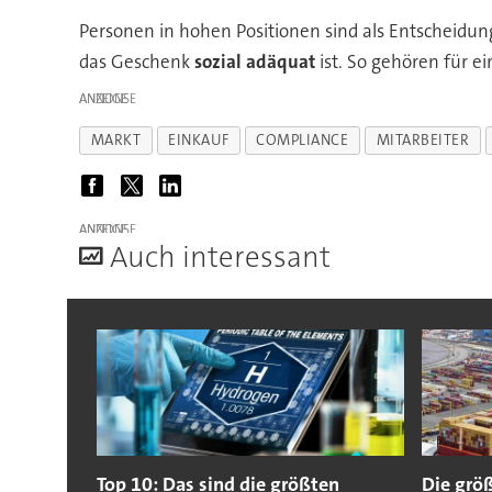
Personen in hohen Positionen sind als Entscheidung
das Geschenk
sozial adäquat
ist. So gehören für ei
ANZEIGE
MARKT
EINKAUF
COMPLIANCE
MITARBEITER
ANZEIGE
A
uch interessant
Top 10: Das sind die größten
Die größ