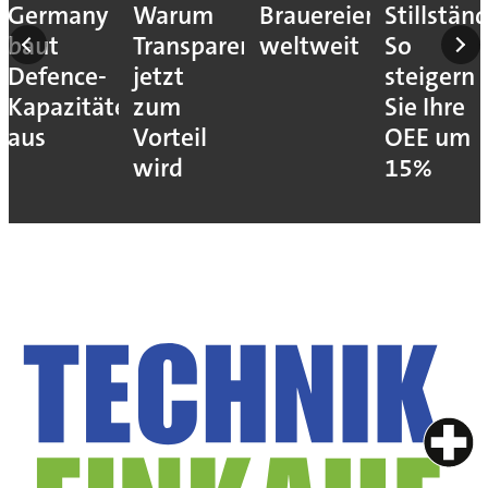
Germany
Warum
Brauereien
Stillstän
en
baut
Transparenz
weltweit
So
Defence-
jetzt
steigern
Kapazitäten
zum
Sie Ihre
aus
Vorteil
OEE um
wird
15%