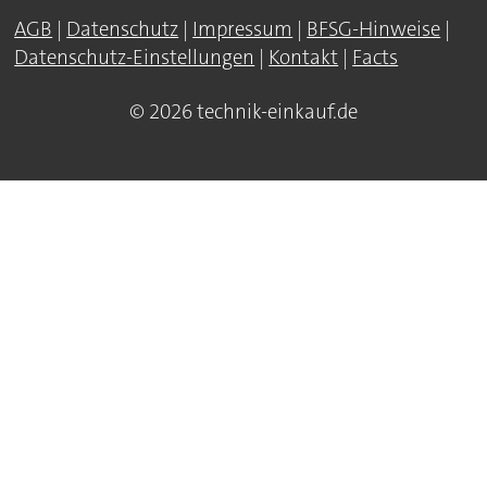
AGB
|
Datenschutz
|
Impressum
|
BFSG-Hinweise
|
Datenschutz-Einstellungen
|
Kontakt
|
Facts
© 2026 technik-einkauf.de