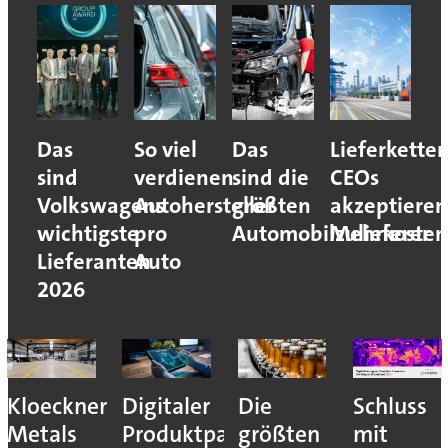
Das
So viel
Das
Lieferketten
sind
verdienen
sind die
CEOs
Volkswagens
Autohersteller
größten
akzeptieren
wichtigste
pro
Automobilzulieferer
Mehrkosten
Lieferanten
Auto
2026
es
Kloeckner
Digitaler
Die
Schluss
sser
Metals
Produktpass:
größten
mit