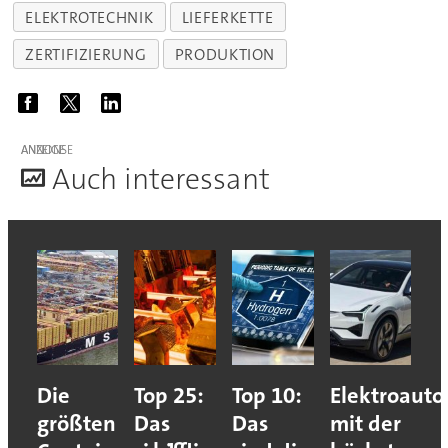
ELEKTROTECHNIK
LIEFERKETTE
ZERTIFIZIERUNG
PRODUKTION
ANZEIGE
A
uch interessant
Die
Top 25:
Top 10:
Elektroauto
größten
Das
Das
mit der