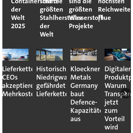
Containerschiffe
sind die
sind die
höchsten
der
größten
größten
Reichweite
Welt
Stahlhersteller
Wasserstoff-
| tue
2025
der
Projekte
Welt
Lieferkettenresilienz:
Historisches
Kloeckner
Digitaler
CEOs
Niedrigwasser
Metals
Produktp
akzeptieren
gefährdet
Germany
Warum
Mehrkosten
Lieferketten
baut
Transpar
Defence-
jetzt
Kapazitäten
zum
aus
Vorteil
wird