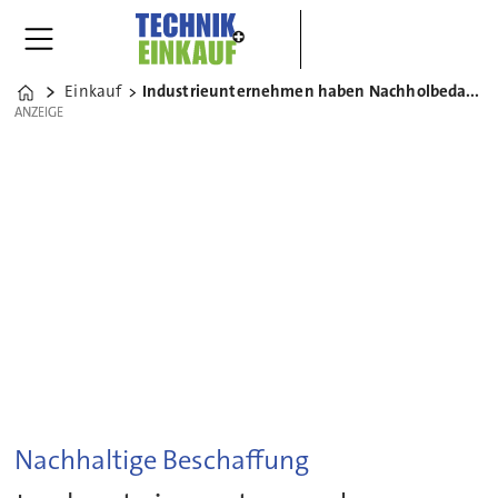
Einkauf
Industrieunternehmen haben Nachholbedarf bei ESG-Ratings
Home
ANZEIGE
ANZEIGE
Nachhaltige Beschaffung