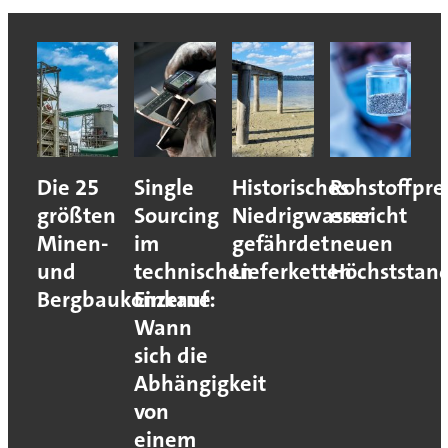
Die 25
Single
Historisches
Rohstoffpre
größten
Sourcing
Niedrigwasser
erreicht
Minen-
im
gefährdet
neuen
und
technischen
Lieferketten
Höchststan
Bergbaukonzerne
Einkauf:
Wann
sich die
Abhängigkeit
von
einem