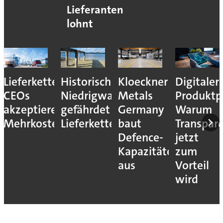
Lieferanten
lohnt
Lieferkettenresilienz:
Historisches
Kloeckner
Digitaler
CEOs
Niedrigwasser
Metals
Produktp
akzeptieren
gefährdet
Germany
Warum
Mehrkosten
Lieferketten
baut
Transpar
Defence-
jetzt
Kapazitäten
zum
aus
Vorteil
wird