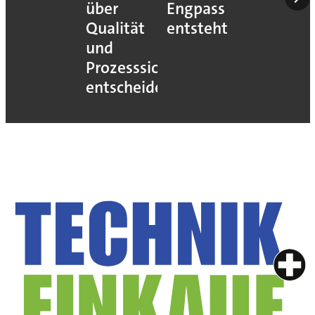
über
Engpass
Qualität
entsteht
und
Prozesssicherheit
entscheidet