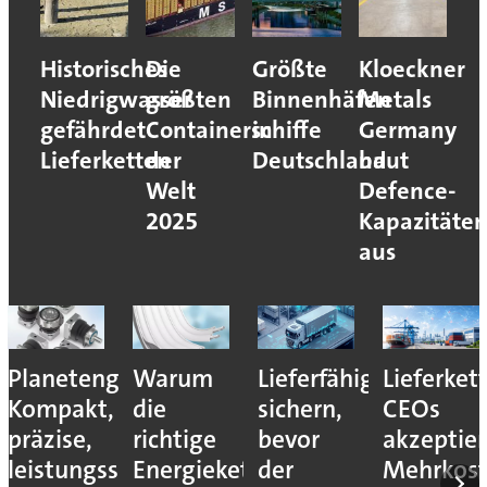
Historisches
Die
Größte
Kloeckner
Niedrigwasser
größten
Binnenhäfen
Metals
gefährdet
Containerschiffe
in
Germany
Lieferketten
der
Deutschland
baut
Welt
Defence-
2025
Kapazitäte
aus
Planetengetriebe:
Warum
Lieferfähigkeit
Lieferket
Kompakt,
die
sichern,
CEOs
präzise,
richtige
bevor
akzeptie
leistungsstark
Energiekette
der
Mehrkos