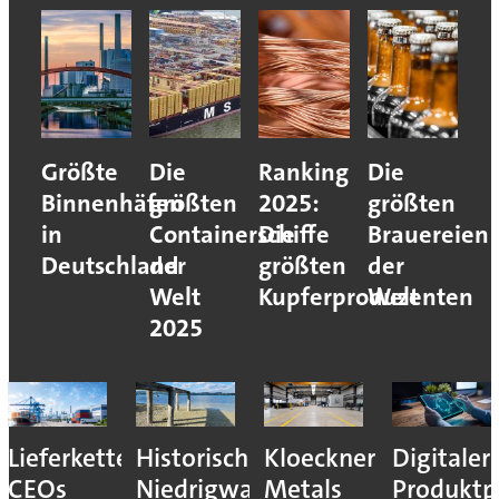
Größte
Die
Ranking
Die
Binnenhäfen
größten
2025:
größten
in
Containerschiffe
Die
Brauereien
Deutschland
der
größten
der
Welt
Kupferproduzenten
Welt
2025
Lieferkettenresilienz:
Historisches
Kloeckner
Digitaler
CEOs
Niedrigwasser
Metals
Produktp