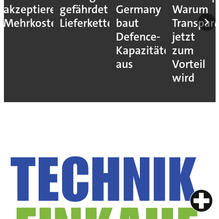
akzeptieren
gefährdet
Germany
Warum
Mehrkosten
Lieferketten
baut
Transpar
Defence-
jetzt
Kapazitäten
zum
aus
Vorteil
wird