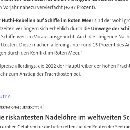
 Vorjahr nahezu vervierfacht (+297 Prozent).
r Huthi-Rebellen auf Schiffe im Roten Meer
sind der wohl grö
itzeiten verlängern sich erheblich durch die
Umwege der Schif
nd Schiffe weit im Voraus ausgebucht. Auch die steigende Nac
rtkosten. Diese machen allerdings nur rund 15 Prozent des An
gen durch den Konflikt im Roten Meer.“
lpreise allerdings, die 2022 der Haupttreiber der hohen Frac
ehr zum Anstieg der Frachtkosten bei.
outen
TERNATIONALE LIEFERKETTEN
ie riskantesten Nadelöhre im weltweiten Sc
 drohen Gefahren für die Lieferketten auf den Routen der Seefrac