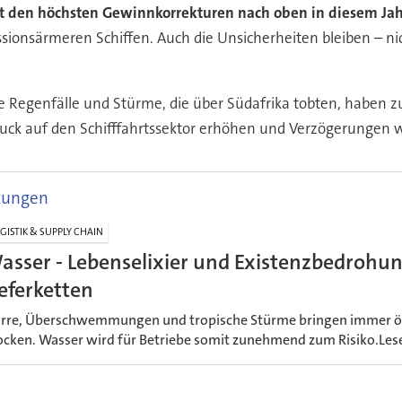
mit den höchsten Gewinnkorrekturen nach oben in diesem Ja
ssionsärmeren Schiffen. Auch die Unsicherheiten bleiben – ni
e Regenfälle und Stürme, die über Südafrika tobten, haben z
ruck auf den Schifffahrtssektor erhöhen und Verzögerungen we
tungen
GISTIK & SUPPLY CHAIN
asser - Lebenselixier und Existenzbedrohun
ieferketten
rre, Überschwemmungen und tropische Stürme bringen immer öft
ocken. Wasser wird für Betriebe somit zunehmend zum Risiko.Lesen