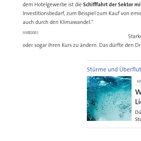
dem Hotelgewerbe ist die
Schifffahrt der Sektor 
Investitionsbedarf, zum Beispiel zum Kauf von emi
auch durch den Klimawandel.“
ANZEIGE
Stark
oder sogar ihren Kurs zu ändern. Das dürfte den D
Stürme und Überflu
LO
W
L
Dü
St