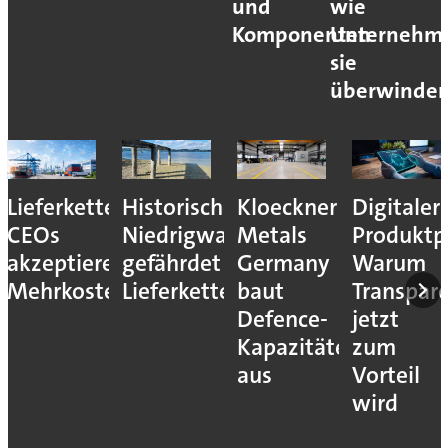
und
wie
Komponenten
Unternehm
sie
überwinde
Lieferkettenresilienz:
Historisches
Kloeckner
Digitaler
CEOs
Niedrigwasser
Metals
Produktp
akzeptieren
gefährdet
Germany
Warum
Mehrkosten
Lieferketten
baut
Transpar
Defence-
jetzt
Kapazitäten
zum
aus
Vorteil
wird