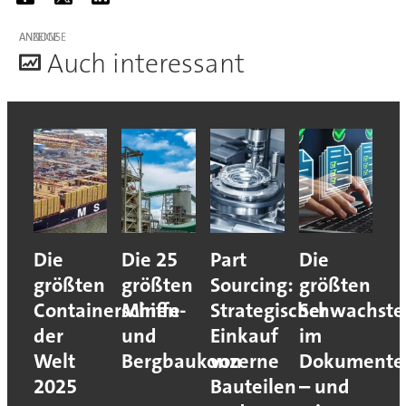
ANZEIGE
A
uch interessant
Die
Die 25
Part
Die
größten
größten
Sourcing:
größten
Containerschiffe
Minen-
Strategischer
Schwachste
der
und
Einkauf
im
Welt
Bergbaukonzerne
von
Dokumente
2025
Bauteilen
– und