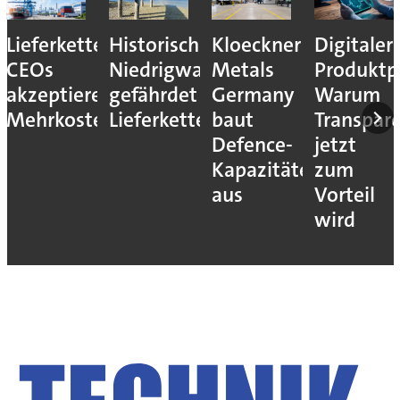
Lieferkettenresilienz:
Historisches
Kloeckner
Digitaler
CEOs
Niedrigwasser
Metals
Produktp
akzeptieren
gefährdet
Germany
Warum
Mehrkosten
Lieferketten
baut
Transpar
Defence-
jetzt
Kapazitäten
zum
aus
Vorteil
wird