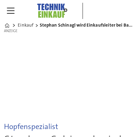
Einkauf
Stephan Schinagl wird Einkaufsleiter bei Barth Haas
Home
ANZEIGE
ANZEIGE
Hopfenspezialist