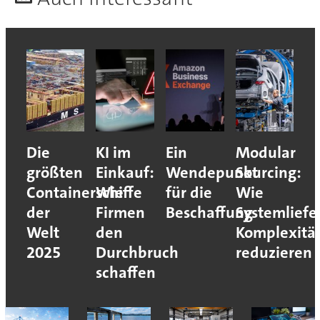
Die
KI im
Ein
Modular
größten
Einkauf:
Wendepunkt
Sourcing:
Containerschiffe
Wie
für die
Wie
der
Firmen
Beschaffung
Systemliefe
Welt
den
Komplexitä
2025
Durchbruch
reduzieren
schaffen