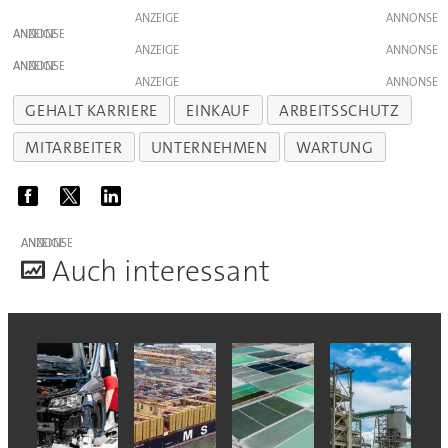
ANZEIGE
ANZEIGE
ANZEIGE
ANZEIGE
ANZEIGE
GEHALT KARRIERE
EINKAUF
ARBEITSSCHUTZ
MITARBEITER
UNTERNEHMEN
WARTUNG
ANZEIGE
A
uch interessant