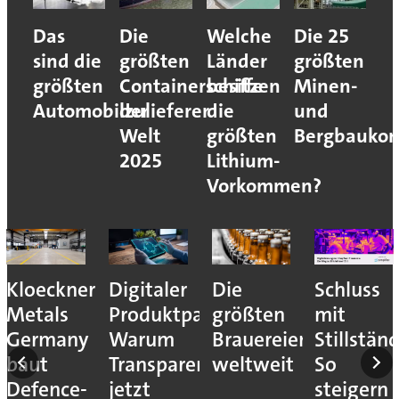
Das
Die
Welche
Die 25
sind die
größten
Länder
größten
größten
Containerschiffe
besitzen
Minen-
Automobilzulieferer
der
die
und
Welt
größten
Bergbaukon
2025
Lithium-
Vorkommen?
es
Kloeckner
Digitaler
Die
Schluss
sser
Metals
Produktpass:
größten
mit
Germany
Warum
Brauereien
Stillstän
en
baut
Transparenz
weltweit
So
Defence-
jetzt
steigern