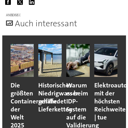
ANZEIGE
A
uch interessant
Die
Historisches
Warum
Elektroauto
größten
Niedrigwasser
es beim
mit der
Containerschiffe
gefährdet
IDP-
höchsten
der
Lieferketten
System
Reichweite
Welt
auf die
| tue
2025
Validierung