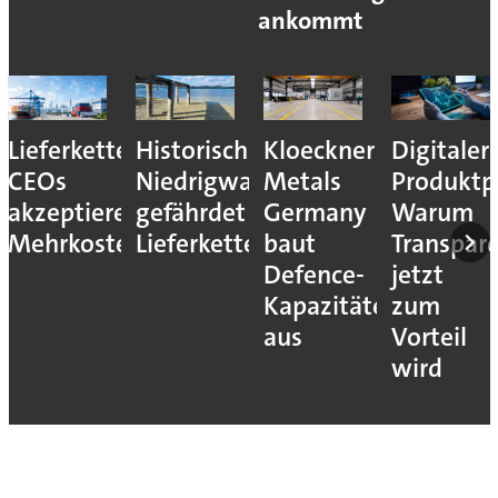
ankommt
Lieferkettenresilienz:
Historisches
Kloeckner
Digitaler
CEOs
Niedrigwasser
Metals
Produktp
akzeptieren
gefährdet
Germany
Warum
Mehrkosten
Lieferketten
baut
Transpar
Defence-
jetzt
Kapazitäten
zum
aus
Vorteil
wird