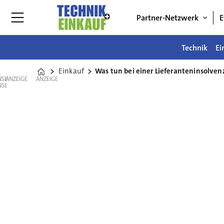
Partner-Netzwerk
E
Technik
Ei
Einkauf
Was tun bei einer Lieferanteninsolven
Home
ANZEIGE
ANZEIGE