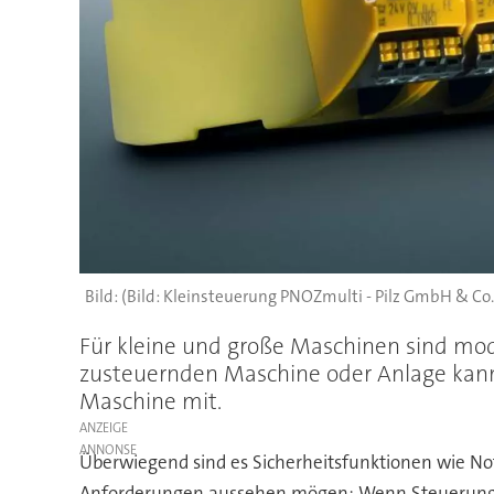
(Bild: Kleinsteuerung PNOZmulti - Pilz GmbH & Co.
Für kleine und große Maschinen sind mod
zusteuernden Maschine oder Anlage kann
Maschine mit.
ANZEIGE
Überwiegend sind es Sicherheitsfunktionen wie Not
Anforderungen aussehen mögen: Wenn Steuerungssy