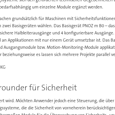
 bedarfsabhängig um einzelne Module ergänzt werden.
achen grundsätzlich für Maschinen mit Sicherheitsfunktione
h zwei Basisgeräten wählen. Das Basisgerät PNOZ m B0 – das 
 sichere Halbleiterausgänge und 4 konfigurierbare Ausgänge. A
 an Applikationen mit nur einem Gerät umsetzbar ist. Das B
- und Ausgangsmodule bzw. Motion-Monitoring-Module applik
r beziehungsweise es lassen sich mehrere Projekte parallel v
 KG
lrounder für Sicherheit
iert wird. Möchten Anwender jedoch eine Steuerung, die über 
gssysteme, die die Sicherheit von vorneherein berücksichtige
eichermaßen Module für die Überwachung von Sicherheits- un