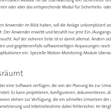
ieren oder aber das entsprechende Modul für Sicherheits- o
lten Anwender im Blick haben, soll die Anlage unkompliziert 
t: Der Anwender erwirbt und bezahlt nur jene Ein-/Ausgangs
raucht. Auf der sicheren Seite ist er damit allemal: Ändern 
dulen und gegebenenfalls softwareseitigen Anpassungen rasch
pplikationen ein: Spezielle Motion-Monitoring-Module über
usräumt
ber eine Software verfügen, die von der Planung bis zur Umse
tet: Es kann projektieren, konfigurieren, dokumentieren, dia
onen stehen zur Verfügung, die ein schnelles Umsetzen der A
ametrierung und Inbetriebnahme dabei fehlersicher. Im Ver