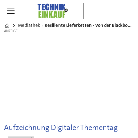
Mediathek
Resiliente Lieferketten - Von der Blackbox Supply Chain zum erfolgreichen Schnittstellenmanagement
Home
ANZEIGE
ANZEIGE
Aufzeichnung Digitaler Thementag