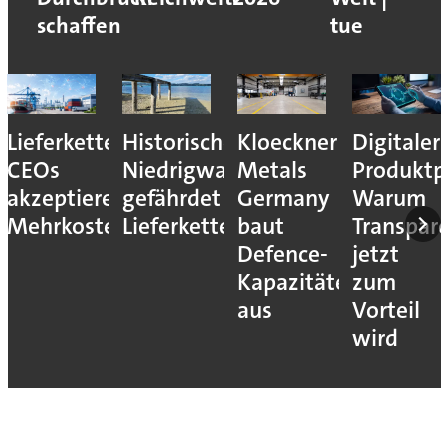
schaffen
tue
Lieferkettenresilienz:
Historisches
Kloeckner
Digitaler
CEOs
Niedrigwasser
Metals
Produktp
akzeptieren
gefährdet
Germany
Warum
Mehrkosten
Lieferketten
baut
Transpar
Defence-
jetzt
Kapazitäten
zum
aus
Vorteil
wird