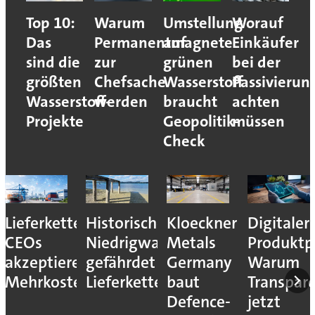
Top 10:
Warum
Umstellung
Worauf
Das
Permanentmagnete
auf
Einkäufer
sind die
zur
grünen
bei der
größten
Chefsache
Wasserstoff
Passivierun
Wasserstoff-
werden
braucht
achten
Projekte
Geopolitik-
müssen
Check
Lieferkettenresilienz:
Historisches
Kloeckner
Digitaler
CEOs
Niedrigwasser
Metals
Produktp
akzeptieren
gefährdet
Germany
Warum
Mehrkosten
Lieferketten
baut
Transpar
Defence-
jetzt