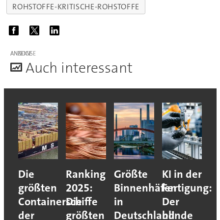
ROHSTOFFE-KRITISCHE-ROHSTOFFE
ANZEIGE
A
uch interessant
Die
Ranking
Größte
KI in der
größten
2025:
Binnenhäfen
Fertigung:
Containerschiffe
Die
in
Der
der
größten
Deutschland
blinde