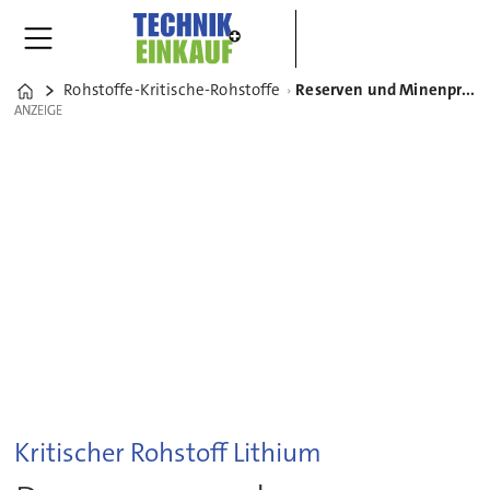
Rohstoffe-Kritische-Rohstoffe
Reserven und Minenproduktion: Hier wird Lithium abgebaut
Home
ANZEIGE
ANZEIGE
Kritischer Rohstoff Lithium