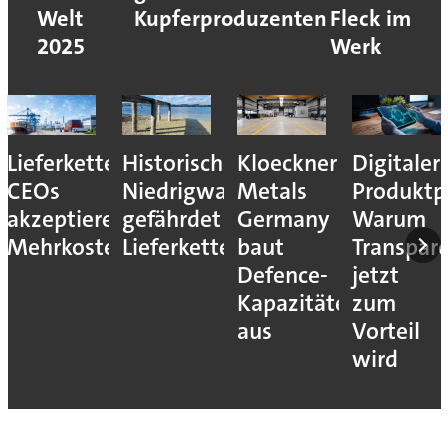
Welt
Kupferproduzenten
Fleck im
2025
Werk
Lieferkettenresilienz:
Historisches
Kloeckner
Digitaler
CEOs
Niedrigwasser
Metals
Produktp
akzeptieren
gefährdet
Germany
Warum
Mehrkosten
Lieferketten
baut
Transpar
Defence-
jetzt
Kapazitäten
zum
aus
Vorteil
wird