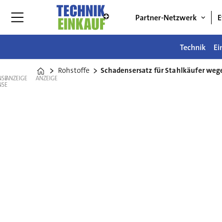
Partner-Netzwerk
E
Technik
Ei
Rohstoffe
Schadensersatz für Stahlkäufer weg
Home
ANZEIGE
ANZEIGE