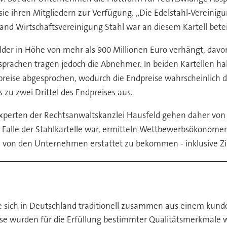
ie ihren Mitgliedern zur Verfügung. „Die Edelstahl-Vereinigung
d Wirtschaftsvereinigung Stahl war an diesem Kartell beteil
 in Höhe von mehr als 900 Millionen Euro verhängt, davon 
sprachen tragen jedoch die Abnehmer. In beiden Kartellen hab
spreise abgesprochen, wodurch die Endpreise wahrscheinlich
 zu zwei Drittel des Endpreises aus.
xperten der Rechtsanwaltskanzlei Hausfeld gehen daher von
 Falle der Stahlkartelle war, ermitteln Wettbewerbsökonom
n von den Unternehmen erstattet zu bekommen - inklusive Z
te sich in Deutschland traditionell zusammen aus einem kund
se wurden für die Erfüllung bestimmter Qualitätsmerkmale wi