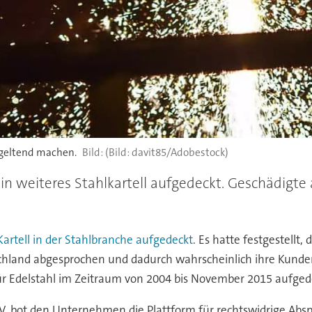
 geltend machen.
(Bild: davit85/Adobestock)
n weiteres Stahlkartell aufgedeckt. Geschädigt
artell in der Stahlbranche aufgedeckt
. Es hatte festgestellt,
schland abgesprochen und dadurch wahrscheinlich ihre Kunde
r Edelstahl im Zeitraum von 2004 bis November 2015 aufgedec
.V. bot den Unternehmen die Plattform für rechtswidrige Ab