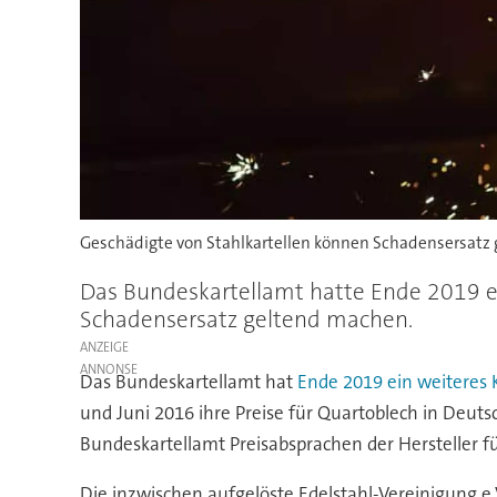
Geschädigte von Stahlkartellen können Schadensersatz
Das Bundeskartellamt hatte Ende 2019 ei
Schadensersatz geltend machen.
ANZEIGE
Das Bundeskartellamt hat
Ende 2019 ein weiteres K
und Juni 2016 ihre Preise für Quartoblech in Deut
Bundeskartellamt Preisabsprachen der Hersteller fü
Die inzwischen aufgelöste Edelstahl-Vereinigung e