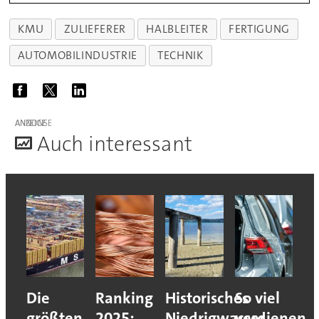
KMU
ZULIEFERER
HALBLEITER
FERTIGUNG
AUTOMOBILINDUSTRIE
TECHNIK
ANZEIGE
A
uch interessant
Die
Ranking
Historisches
So viel
größten
2025:
Niedrigwasser
verdienen