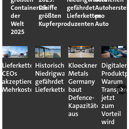
Containerschiffe
Die
gefährdet
Autoherstel
der
größten
Lieferketten
pro
Welt
Kupferproduzenten
Auto
2025
Lieferkettenresilienz:
Historisches
Kloeckner
Digitaler
CEOs
Niedrigwasser
Metals
Produktp
akzeptieren
gefährdet
Germany
Warum
Mehrkosten
Lieferketten
baut
Transpar
Defence-
jetzt
Kapazitäten
zum
aus
Vorteil
wird