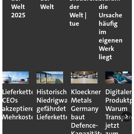
Welt
Welt
der
die
2025
Welt |
Ursache
tue
häufig
im
eigenen
Werk
liegt
Lieferkettenresilienz:
Historisches
Kloeckner
Digitaler
CEOs
Niedrigwasser
Metals
Produktp
akzeptieren
gefährdet
Germany
Warum
Mehrkosten
Lieferketten
baut
Transpar
Defence-
jetzt
Kapazitäten
zum