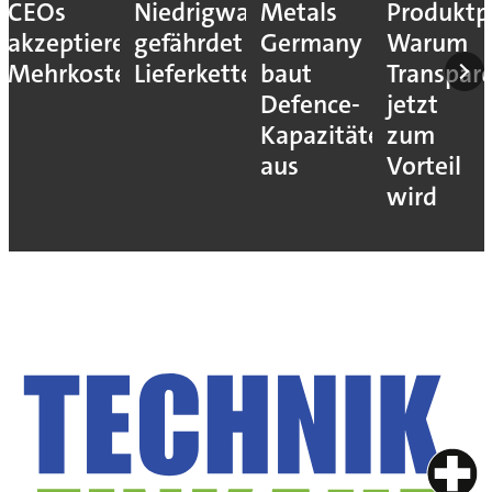
CEOs
Niedrigwasser
Metals
Produktp
akzeptieren
gefährdet
Germany
Warum
Mehrkosten
Lieferketten
baut
Transpar
Defence-
jetzt
Kapazitäten
zum
aus
Vorteil
wird