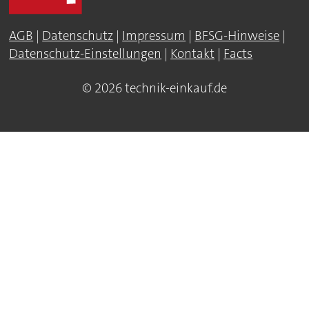
AGB
|
Datenschutz
|
Impressum
|
BFSG-Hinweise
|
Datenschutz-Einstellungen
|
Kontakt
|
Facts
© 2026 technik-einkauf.de