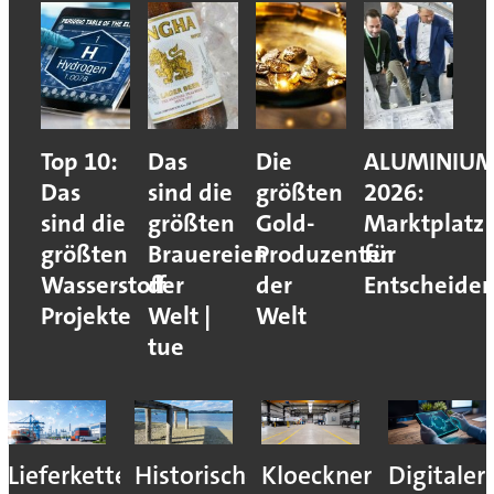
Top 10:
Das
Die
ALUMINIU
Das
sind die
größten
2026:
sind die
größten
Gold-
Marktplatz
größten
Brauereien
Produzenten
für
Wasserstoff-
der
der
Entscheider
Projekte
Welt |
Welt
tue
Lieferkettenresilienz:
Historisches
Kloeckner
Digitaler