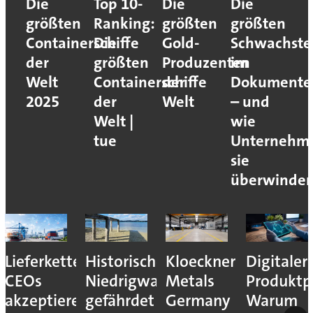
Die
Top 10-
Die
Die
größten
Ranking:
größten
größten
Containerschiffe
Die
Gold-
Schwachste
der
größten
Produzenten
im
Welt
Containerschiffe
der
Dokumente
2025
der
Welt
– und
Welt |
wie
tue
Unternehm
sie
überwinde
Lieferkettenresilienz:
Historisches
Kloeckner
Digitaler
CEOs
Niedrigwasser
Metals
Produktp
akzeptieren
gefährdet
Germany
Warum