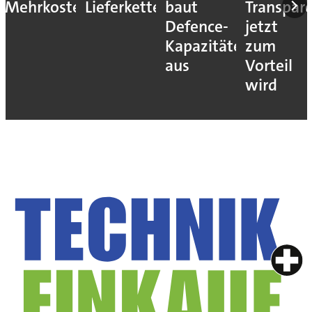
Mehrkosten
Lieferketten
baut
Transpar
Defence-
jetzt
Kapazitäten
zum
aus
Vorteil
wird