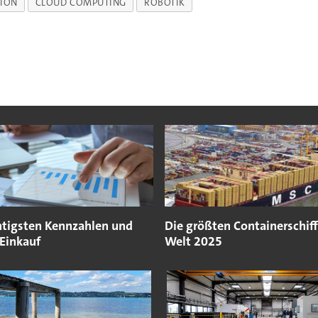
ION
CLOUD COMPUTING
ROBOTIK
htigsten Kennzahlen und
Die größten Containerschiff
 Einkauf
Welt 2025