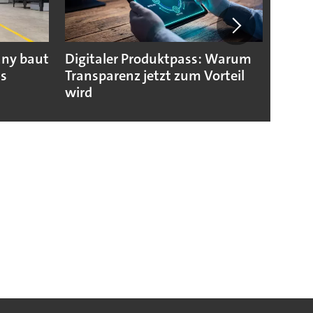
any baut
Digitaler Produktpass: Warum
Die g
us
Transparenz jetzt zum Vorteil
weltw
wird