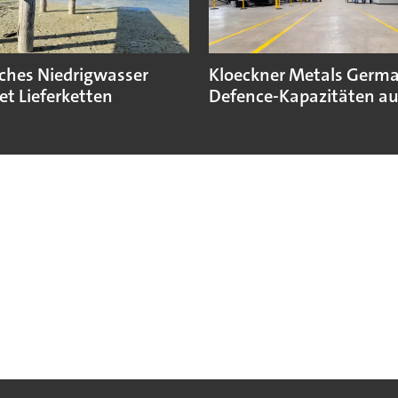
sches Niedrigwasser
Kloeckner Metals Germ
et Lieferketten
Defence-Kapazitäten a