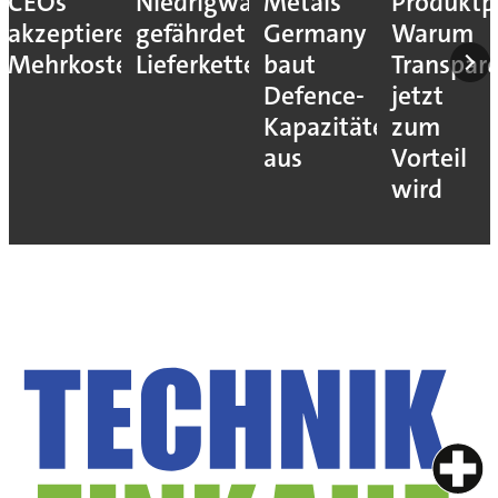
CEOs
Niedrigwasser
Metals
Produktp
akzeptieren
gefährdet
Germany
Warum
Mehrkosten
Lieferketten
baut
Transpar
Defence-
jetzt
Kapazitäten
zum
aus
Vorteil
wird