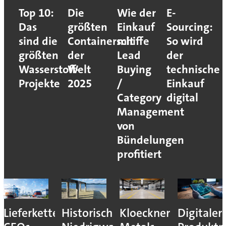
Top 10:
Die
Wie der
E-
Das
größten
Einkauf
Sourcing:
sind die
Containerschiffe
mit
So wird
größten
der
Lead
der
Wasserstoff-
Welt
Buying
technische
Projekte
2025
/
Einkauf
Category
digital
Management
von
Bündelungen
profitiert
Lieferkettenresilienz:
Historisches
Kloeckner
Digitaler