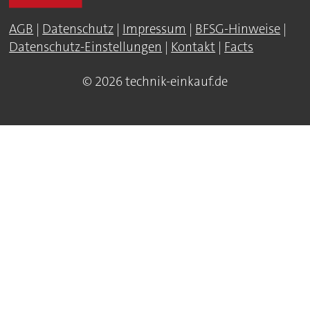
AGB
|
Datenschutz
|
Impressum
|
BFSG-Hinweise
|
Datenschutz-Einstellungen
|
Kontakt
|
Facts
© 2026 technik-einkauf.de