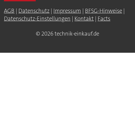
AGB
|
Datenschutz
|
Impressum
|
BFSG-Hinweise
|
Datenschutz-Einstellungen
|
Kontakt
|
Facts
© 2026 technik-einkauf.de