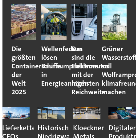
Die
Wellenfedern
Das
Grüner
größten
lösen
sind die
Wasserstoff
Containerschiffe
Bauraumprobleme
Elektroautos
soll
der
in
mit der
Wolframpro
Welt
Energieanlagen
höchsten
klimafreund
2025
Reichweite
machen
Lieferkettenresilienz:
Historisches
Kloeckner
Digitaler
CEOs
Niedrigwasser
Metals
Produktp