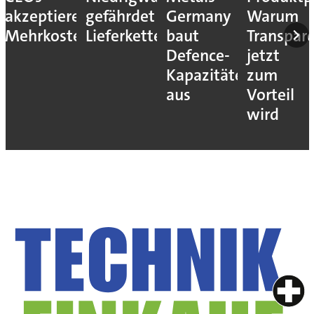
akzeptieren
gefährdet
Germany
Warum
Mehrkosten
Lieferketten
baut
Transpar
Defence-
jetzt
Kapazitäten
zum
aus
Vorteil
wird