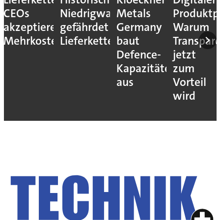
CEOs
Niedrigwasser
Metals
Produktp
akzeptieren
gefährdet
Germany
Warum
Mehrkosten
Lieferketten
baut
Transpar
Defence-
jetzt
Kapazitäten
zum
aus
Vorteil
wird