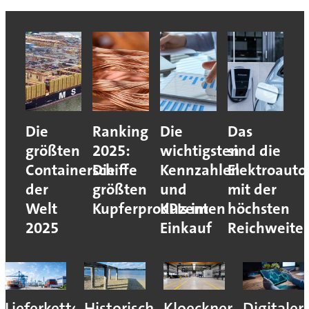
Die
Ranking
Die
Das
größten
2025:
wichtigsten
sind die
Containerschiffe
Die
Kennzahlen
Elektroauto
der
größten
und
mit der
Welt
Kupferproduzenten
KPIs im
höchsten
2025
Einkauf
Reichweite
Lieferkettenresilienz:
Historisches
Kloeckner
Digitaler