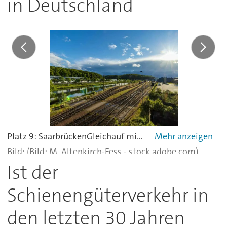
in Deutschland
Platz 9: SaarbrückenGleichauf mit Halle/Saale und 36 Gleisen, schiebt sich der Rangierbahnhof auf den zehnten Platz im Ranking der größten Rangierbahnhöfe Deutschlands. Die Ablaufanlage wurde ausgebaut, die Zugbildung erfolgt im Umsetzverfahren. Es existiert eine kombinierte Richtungs- und Ausfahrgruppe, die in Ost und West getrennt ist und jeweils 13 bzw. 23 Gleise besitzt.
(Bild: M. Altenkirch-Fess - stock.adobe.com)
Ist der
Schienengüterverkehr in
den letzten 30 Jahren