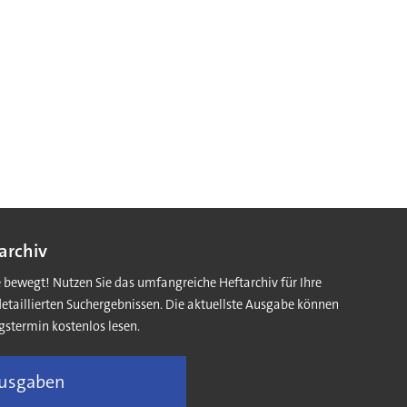
archiv
e bewegt! Nutzen Sie das umfangreiche Heftarchiv für Ihre
detaillierten Suchergebnissen. Die aktuellste Ausgabe können
gstermin kostenlos lesen.
Ausgaben