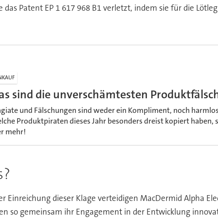
das Patent EP 1 617 968 B1 verletzt, indem sie für die Lötl
NKAUF
as sind die unverschämtesten Produktfäls
agiate und Fälschungen sind weder ein Kompliment, noch harmlose
lche Produktpiraten dieses Jahr besonders dreist kopiert haben, s
er mehr!
s?
er Einreichung dieser Klage verteidigen MacDermid Alpha Ele
en so gemeinsam ihr Engagement in der Entwicklung innovati