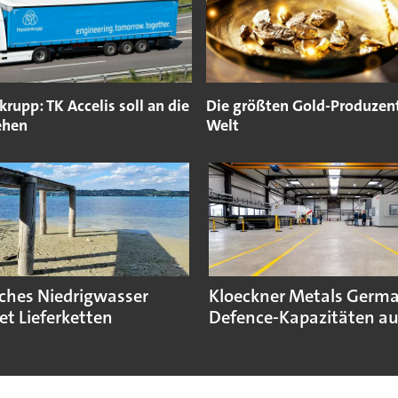
rupp: TK Accelis soll an die
Die größten Gold-Produzen
ehen
Welt
sches Niedrigwasser
Kloeckner Metals Germ
et Lieferketten
Defence-Kapazitäten a