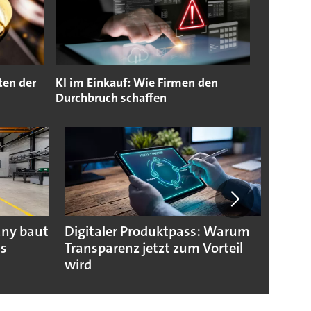
ten der
KI im Einkauf: Wie Firmen den
Durchbruch schaffen
any baut
Digitaler Produktpass: Warum
Die g
us
Transparenz jetzt zum Vorteil
weltw
wird