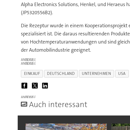
Alpha Electronics Solutions, Henkel, und Heraeus
(JP5320556B2).
Die Rezeptur wurde in einem Kooperationsprojekt 
spezialisiert ist. Die daraus resultierenden Produ
von Hochtemperaturanwendungen und sind gleichzei
der Automobilindustrie geeignet.
ANZEIGE
ANZEIGE
EINKAUF
DEUTSCHLAND
UNTERNEHMEN
USA
ANZEIGE
A
uch interessant