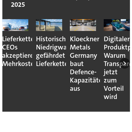
2025
Lieferkettenresilienz:
Historisches
Kloeckner
Digitaler
CEOs
Niedrigwasser
Metals
Produktp
akzeptieren
gefährdet
Germany
Warum
Mehrkosten
Lieferketten
baut
Transpar
Defence-
jetzt
Kapazitäten
zum
aus
Vorteil
wird