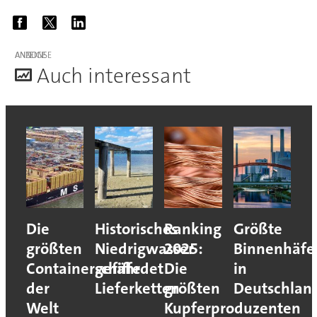
ANZEIGE
A
uch interessant
Die
Historisches
Ranking
Größte
größten
Niedrigwasser
2025:
Binnenhäfe
Containerschiffe
gefährdet
Die
in
der
Lieferketten
größten
Deutschlan
Welt
Kupferproduzenten