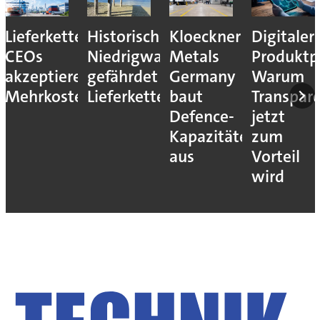
Lieferkettenresilienz:
Historisches
Kloeckner
Digitaler
CEOs
Niedrigwasser
Metals
Produktp
akzeptieren
gefährdet
Germany
Warum
Mehrkosten
Lieferketten
baut
Transpar
Defence-
jetzt
Kapazitäten
zum
aus
Vorteil
wird