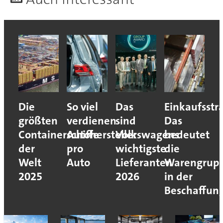
Die
So viel
Das
Einkaufsstr
größten
verdienen
sind
Das
Containerschiffe
Autohersteller
Volkswagens
bedeutet
der
pro
wichtigste
die
Welt
Auto
Lieferanten
Warengrupp
2025
2026
in der
Beschaffun