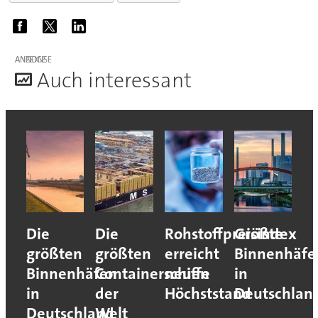
ANZEIGE
A
uch interessant
Die
Die
Rohstoffpreisindex
Größte
größten
größten
erreicht
Binnenhäfe
Binnenhäfen
Containerschiffe
neuen
in
in
der
Höchststand
Deutschlan
Deutschland
Welt