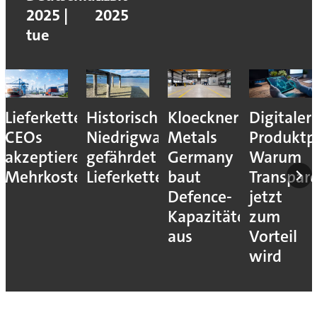
2025 |
2025
tue
Lieferkettenresilienz:
Historisches
Kloeckner
Digitaler
CEOs
Niedrigwasser
Metals
Produktp
akzeptieren
gefährdet
Germany
Warum
Mehrkosten
Lieferketten
baut
Transpar
Defence-
jetzt
Kapazitäten
zum
aus
Vorteil
wird