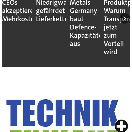
CEOs
Niedrigwasser
Metals
Produktp
akzeptieren
gefährdet
Germany
Warum
Mehrkosten
Lieferketten
baut
Transpar
Defence-
jetzt
Kapazitäten
zum
aus
Vorteil
wird