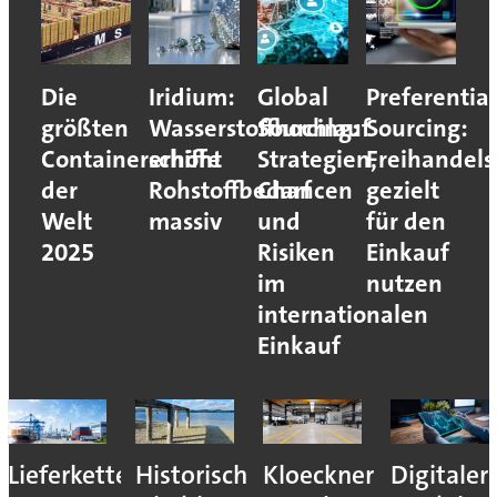
Die
Iridium:
Global
Preferential
größten
Wasserstoffhochlauf
Sourcing:
Sourcing:
Containerschiffe
erhöht
Strategien,
Freihande
der
Rohstoffbedarf
Chancen
gezielt
Welt
massiv
und
für den
2025
Risiken
Einkauf
im
nutzen
internationalen
Einkauf
Lieferkettenresilienz:
Historisches
Kloeckner
Digitaler