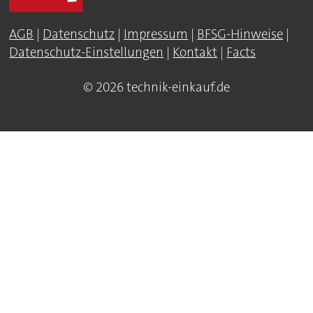
AGB
|
Datenschutz
|
Impressum
|
BFSG-Hinweise
|
Datenschutz-Einstellungen
|
Kontakt
|
Facts
© 2026 technik-einkauf.de