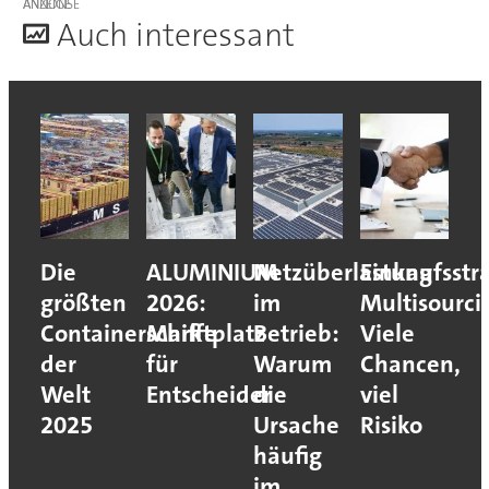
ANZEIGE
A
uch interessant
Die
ALUMINIUM
Netzüberlastung
Einkaufsstr
größten
2026:
im
Multisourci
Containerschiffe
Marktplatz
Betrieb:
Viele
der
für
Warum
Chancen,
Welt
Entscheider
die
viel
2025
Ursache
Risiko
häufig
im