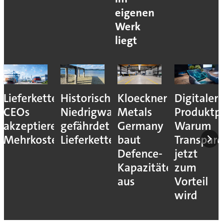
eigenen
Werk
liegt
Lieferkettenresilienz:
Historisches
Kloeckner
Digitaler
CEOs
Niedrigwasser
Metals
Produktp
akzeptieren
gefährdet
Germany
Warum
Mehrkosten
Lieferketten
baut
Transpar
Defence-
jetzt
Kapazitäten
zum
aus
Vorteil
wird