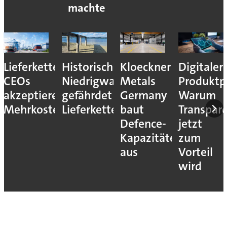
machte
Lieferkettenresilienz:
Historisches
Kloeckner
Digitaler
CEOs
Niedrigwasser
Metals
Produktp
akzeptieren
gefährdet
Germany
Warum
Mehrkosten
Lieferketten
baut
Transpar
Defence-
jetzt
Kapazitäten
zum
aus
Vorteil
wird