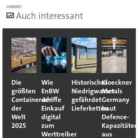
ANZEIGE
A
uch interessant
Die
Wie
Historisches
Kloeckner
größten
EnBW
Niedrigwasser
Metals
Containerschiffe
den
gefährdet
Germany
der
Einkauf
Lieferketten
baut
Welt
digital
Defence-
2025
zum
Kapazitäte
Werttreiber
aus