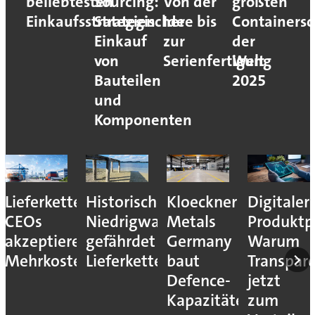
beliebtesten
Sourcing:
Von der
größten
Einkaufsstrategien
Strategischer
Idee bis
Containersc
Einkauf
zur
der
von
Serienfertigung
Welt
Bauteilen
2025
und
Komponenten
Lieferkettenresilienz:
Historisches
Kloeckner
Digitaler
CEOs
Niedrigwasser
Metals
Produktp
akzeptieren
gefährdet
Germany
Warum
Mehrkosten
Lieferketten
baut
Transpar
Defence-
jetzt
Kapazitäten
zum