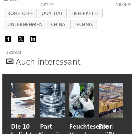
ANZEIGE
ANZEIGE
ROHSTOFFE
QUALITÄT
LIEFERKETTE
UNTERNEHMEN
CHINA
TECHNIK
ANZEIGE
A
uch interessant
Die 10
Part
Feuchtesensor:
Die