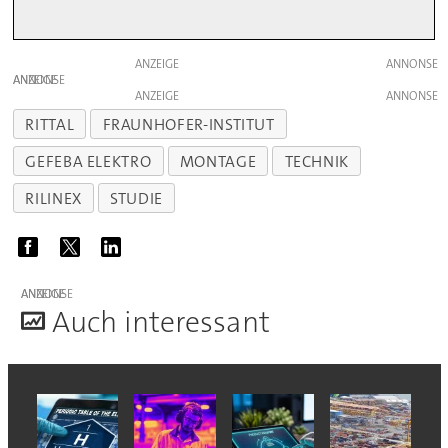
ANZEIGE
ANZEIGE
ANZEIGE
RITTAL
FRAUNHOFER-INSTITUT
GEFEBA ELEKTRO
MONTAGE
TECHNIK
RILINEX
STUDIE
ANZEIGE
A
uch interessant