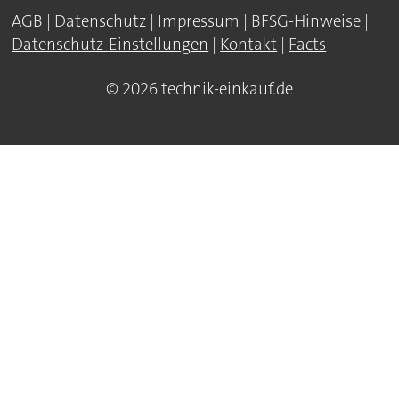
AGB
|
Datenschutz
|
Impressum
|
BFSG-Hinweise
|
Datenschutz-Einstellungen
|
Kontakt
|
Facts
© 2026 technik-einkauf.de