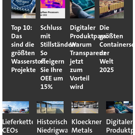
Top 10:
Schluss
Digitaler
Die
Das
mit
Produktpass:
größten
sind die
Stillständen:
Warum
Containersc
größten
So
Transparenz
der
Wasserstoff-
steigern
jetzt
Welt
Projekte
Sie Ihre
zum
2025
OEE um
Vorteil
15%
wird
Lieferkettenresilienz:
Historisches
Kloeckner
Digitaler
CEOs
Niedrigwasser
Metals
Produktp