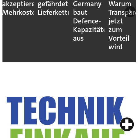
akzeptieren
gefährdet
Germany
Warum
Mehrkosten
Lieferketten
baut
Transpar
Defence-
jetzt
Kapazitäten
zum
aus
Vorteil
wird