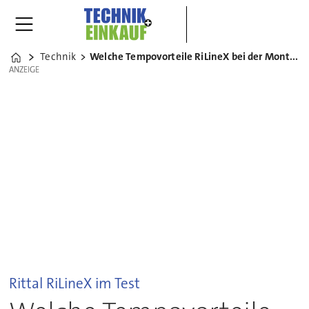
Technik
Welche Tempovorteile RiLineX bei der Montage bietet
Home
ANZEIGE
ANZEIGE
Rittal RiLineX im Test