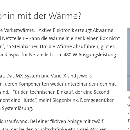
hin mit der Wärme?
 die Verlustwärme: „Aktive Elektronik erzeugt Abwärme.
i Netzteilen – kann die Wärme in einer kleinen Box nicht
n“, so Steinbacher. Um die Wärme abzuführen, gibt es
nd bspw. für Netzteile bis ca. 480 W Ausgangsleistung
ität. Das MX-System und Vario-X sind jeweils
gen, deren Komponenten weder untereinander noch mit
ind. „Für den technischen Einkauf, der eine Second
B
Moment eine Hürde“, meint Siegenbrink. Demgegenüber
w
en Systemlösung.
v
s
tionsaufwand: Bei einer fiktiven Anlage mit zwölf
v
n Bau der beiden Schaltschränke etwa drei Wochen