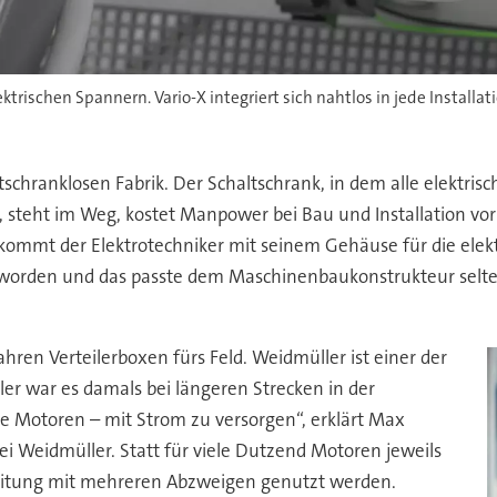
rischen Spannern. Vario-X integriert sich nahtlos in jede Installati
altschranklosen Fabrik. Der Schaltschrank, in dem alle elek
 steht im Weg, kostet Manpower bei Bau und Installation vor 
ommt der Elektrotechniker mit seinem Gehäuse für die elektr
worden und das passte dem Maschinenbaukonstrukteur selten
Jahren Verteilerboxen fürs Feld. Weidmüller ist einer der
ller war es damals bei längeren Strecken in der
se Motoren – mit Strom zu versorgen“, erklärt Max
 Weidmüller. Statt für viele Dutzend Motoren jeweils
leitung mit mehreren Abzweigen genutzt werden.