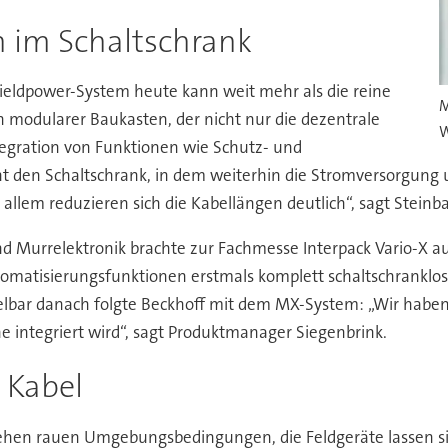
 im Schaltschrank
ieldpower-System heute kann weit mehr als die reine
M
in modularer Baukasten, der nicht nur die dezentrale
W
tegration von Funktionen wie Schutz- und
t den Schaltschrank, in dem weiterhin die Stromversorgung u
llem reduzieren sich die Kabellängen deutlich“, sagt Steinba
 Murrelektronik brachte zur Fachmesse Interpack Vario-X auf
matisierungsfunktionen erstmals komplett schaltschranklos und 
elbar danach folgte Beckhoff mit dem MX-System: „Wir habe
ne integriert wird“, sagt Produktmanager Siegenbrink.
 Kabel
stehen rauen Umgebungsbedingungen, die Feldgeräte lassen s