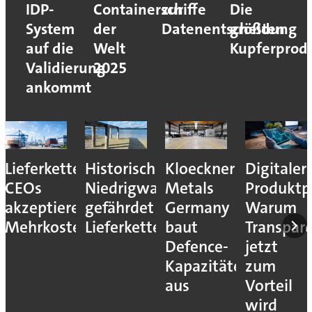
IDP-
Containerschiffe
zur
Die
System
der
Datenentscheidung
größten
auf die
Welt
Kupferprod
Validierung
2025
ankommt
Lieferkettenresilienz:
Historisches
Kloeckner
Digitaler
CEOs
Niedrigwasser
Metals
Produktp
akzeptieren
gefährdet
Germany
Warum
Mehrkosten
Lieferketten
baut
Transpar
Defence-
jetzt
Kapazitäten
zum
aus
Vorteil
wird