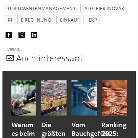
DOKUMENTENMANAGEMENT
ALLGEIER INOVAR
KI
E RECHNUNG
EINKAUF
ERP
ANZEIGE
A
uch interessant
Warum
Die
Vom
Ranking
es beim
größten
Bauchgefühl
2025: