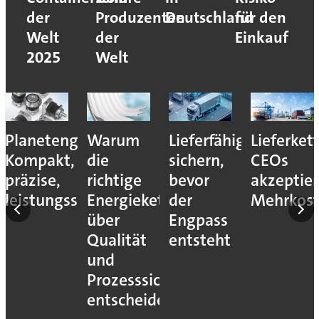
der
Produzenten
Deutschland
für den
Welt
der
Einkauf
2025
Welt
Planetengetriebe:
Warum
Lieferfähigkeit
Lieferket
Kompakt,
die
sichern,
CEOs
präzise,
richtige
bevor
akzeptie
leistungsstark
Energiekette
der
Mehrkos
über
Engpass
Qualität
entsteht
und
Prozesssicherheit
entscheidet