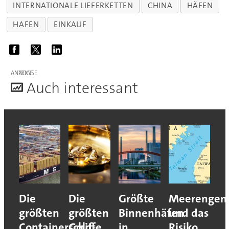
INTERNATIONALE LIEFERKETTEN
CHINA
HÄFEN
HAFEN
EINKAUF
ANZEIGE
A
uch interessant
Die
Die
Größte
Meerengen
größten
größten
Binnenhäfen
und das
Containerschiffe
Gold-
in
Risiko