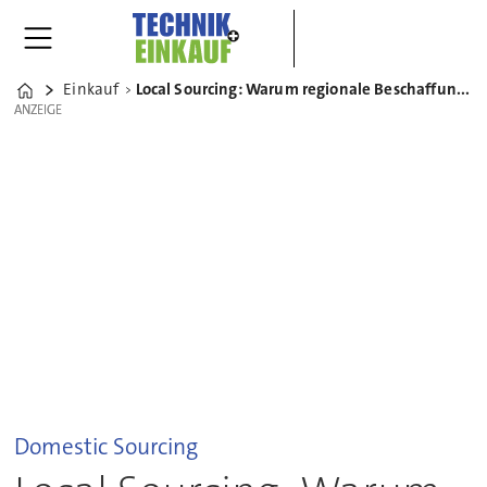
Einkauf
Local Sourcing: Warum regionale Beschaffung zum strategischen Wettbewerbsvorteil wird
Home
ANZEIGE
ANZEIGE
Domestic Sourcing