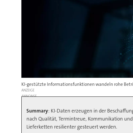
KI-gestützte Informationsfunktionen wandeln rohe Betr
ANZEIGE
Summary
: KI-Daten erzeugen in der Beschaffun
nach Qualität, Termintreue, Kommunikation und 
Lieferketten resilienter gesteuert werden.