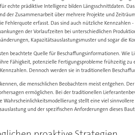
r echte prädiktive Intelligenz bilden Längsschnittdaten. Da
und der Zusammenarbeit über mehrere Projekte und Zeiträume
e Fehlerquote erfasst. Das sind auch nützliche Kennzahlen - d
wankungen der Vorlaufzeiten bei unterschiedlichen Produktio
gnänderungen, Kapazitätsauslastungsmuster und sogar die 
ten beachtete Quelle für Beschaffungsinformationen. Wie Li
ihre Fähigkeit, potenzielle Fertigungsprobleme frühzeitig zu
e Kennzahlen. Dennoch werden sie in traditionellen Beschaff
kennen, die menschlichen Beobachtern meist entgehen. Der w
orhersagen ermöglichen. Bei der traditionellen Lieferantenbew
 Wahrscheinlichkeitsmodellierung stellt eine viel sinnvollere
sauslastung und der spezifischen Anforderungen dieses Baute
glichen proaktive Strategien