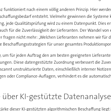
z funktioniert nach einem völlig anderen Prinzip. Hier werde
Beschaffungsbedarf entsteht. Vielmehr gewinnen die Systeme
ung, jede Qualitätsprüfung wird zu einem Datenpunkt. Dies e
ch für die Zuverlässigkeit der Lieferanten. Der Wandel von e
er fragen nicht mehr: „Welchen Lieferanten nehmen wir für di
 Beschaffungsstrategien für unser gesamtes Produktionsport
v, um für jeden Auftrag den am besten geeigneten Lieferanten
ungen. Diese datengestützte Zuordnung verbessert die Zuver
 scannt unstrukturierte Daten, einschließlich interner Notiz
en oder Compliance-Auflagen, verhindert es die automatische
e über KI-gestützte Datenanalys
tärke dieser KI-gestützten algorithmischen Beschaffung lieg