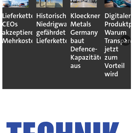
Lieferkettenresilienz:
Historisches
Kloeckner
Digitaler
CEOs
Niedrigwasser
Metals
Produktp
akzeptieren
gefährdet
Germany
Warum
Mehrkosten
Lieferketten
baut
Transpar
Defence-
jetzt
Kapazitäten
zum
aus
Vorteil
wird