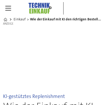
Einkauf
Wie der Einkauf mit KI den richtigen Bestellzeitpunkt findet
Home
ANZEIGE
ANZEIGE
KI-gestütztes Replenishment