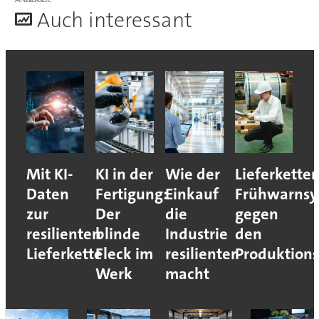
A
uch interessant
Mit KI-
KI in der
Wie der
Lieferketten
Daten
Fertigung:
Einkauf
Frühwarnsy
zur
Der
die
gegen
resilienten
blinde
Industrie
den
Lieferkette
Fleck im
resilienter
Produktions
Werk
macht