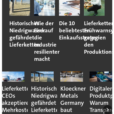
Historisches
Wie der
Die 10
Lieferketten
Niedrigwasser
Einkauf
beliebtesten
Frühwarnsy
gefährdet
die
Einkaufsstrategien
gegen
Lieferketten
Industrie
den
resilienter
Produktions
macht
Lieferkettenresilienz:
Historisches
Kloeckner
Digitaler
CEOs
Niedrigwasser
Metals
Produktp
akzeptieren
gefährdet
Germany
Warum
Mehrkosten
Lieferketten
baut
Transpar