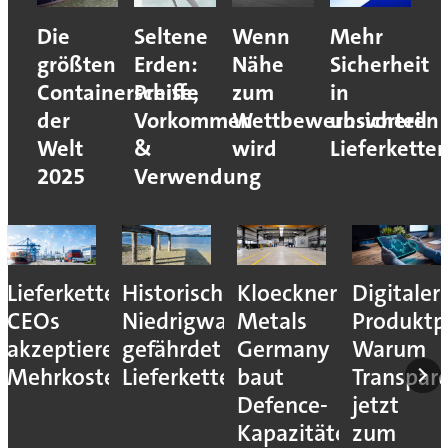
Die
Seltene
Wenn
Mehr
größten
Erden:
Nähe
Sicherheit
Containerschiffe
Preise,
zum
in
der
Vorkommen
Wettbewerbsvorteil
unsicheren
Welt
&
wird
Lieferkette
2025
Verwendung
Lieferkettenresilienz:
Historisches
Kloeckner
Digitaler
CEOs
Niedrigwasser
Metals
Produktp
akzeptieren
gefährdet
Germany
Warum
Mehrkosten
Lieferketten
baut
Transpar
Defence-
jetzt
Kapazitäten
zum